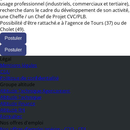
usage professionnel (industriels, commerciaux et tertiaire),
recherche dans le cadre du développement de son activité,
une Cheffe / un Chef de Projet CVC/PLB.
Possibilité d'être rattaché.e à l'agence de Tours (37) ou de
Cholet (49).
Postuler
Postuler
Légal
Mentions légales
CGU
Politique de confidentialité
Groupe altitude
Altitude Technique Agencement
Altitude Technique
Altitude Finance
Altitude RH
Formaltec
Nos offres d'emploi
Nos offres d'emploi Intérim - CDD - CDI