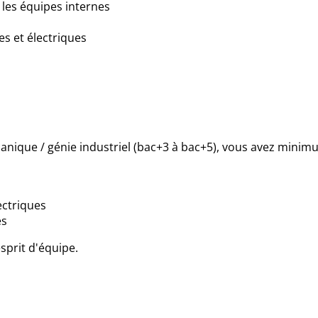
c les équipes internes
s et électriques
nique / génie industriel (bac+3 à bac+5), vous avez m
inimu
ectriques
es
sprit d'équipe.