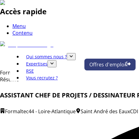
Accès rapide
Menu
Contenu
Qui sommes nous ?
Expertises
Offres d'emploi
RSE
Formaltec
Vous recrutez ?
Résumé
ASSISTANT CHEF DE PROJETS / DESSINATEUR P
Formaltec
44 - Loire-Atlantique
Saint André des Eaux
CDI