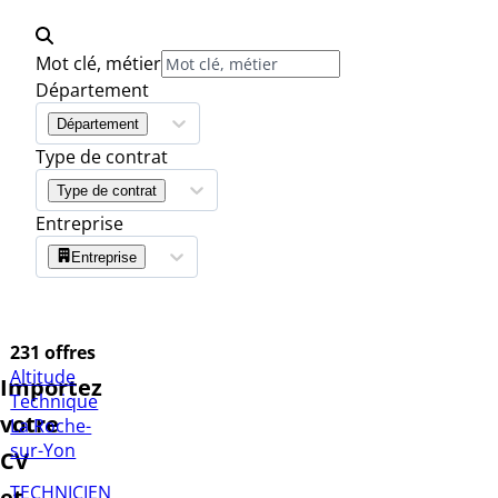
Mot clé, métier
Département
Département
Type de contrat
Type de contrat
Entreprise
Entreprise
231 offres
Altitude
Importez
Technique
votre
La Roche-
sur-Yon
CV
TECHNICIEN
et