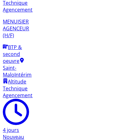
Technique
Agencement
MENUISIER
AGENCEUR
(H/F)
BTP &
second
oeuvre
Saint-
Malo
Intérim
Altitude
Technique
Agencement
4 jours
Nouveau