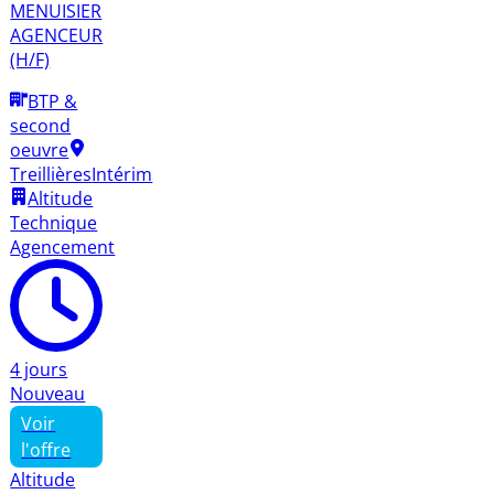
MENUISIER
AGENCEUR
(H/F)
BTP &
second
oeuvre
Treillières
Intérim
Altitude
Technique
Agencement
4 jours
Nouveau
Voir
l'offre
Altitude