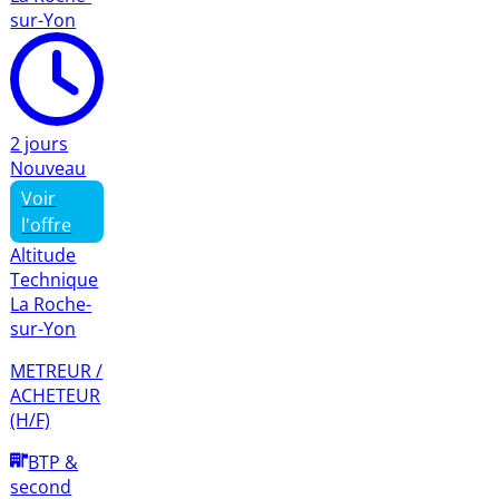
sur-Yon
2 jours
Nouveau
Voir
l'offre
Altitude
Technique
La Roche-
sur-Yon
METREUR /
ACHETEUR
(H/F)
BTP &
second