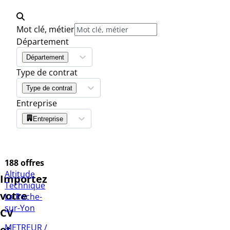
Mot clé, métier
Département
Département
Type de contrat
Type de contrat
Entreprise
Entreprise
188 offres
Altitude
Importez
Technique
votre
La Roche-
sur-Yon
CV
METREUR /
et