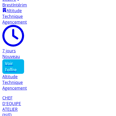
Brest
Intérim
Altitude
Technique
Agencement
7 jours
Nouveau
Voir
l'offre
Altitude
Technique
Agencement
CHEF
D'EQUIPE
ATELIER
(H/F)