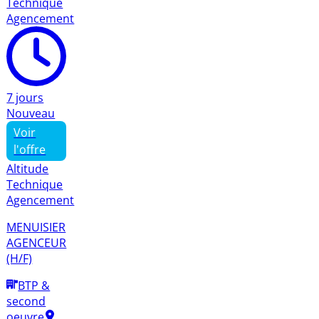
Technique
Agencement
7 jours
Nouveau
Voir
l'offre
Altitude
Technique
Agencement
MENUISIER
AGENCEUR
(H/F)
BTP &
second
oeuvre