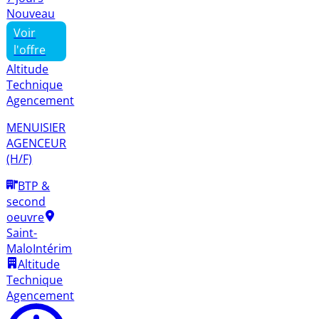
Nouveau
Voir
l'offre
Altitude
Technique
Agencement
MENUISIER
AGENCEUR
(H/F)
BTP &
second
oeuvre
Saint-
Malo
Intérim
Altitude
Technique
Agencement