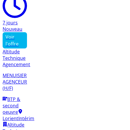
7 jours
Nouveau
Voir
l'offre
Altitude
Technique
Agencement
MENUISIER
AGENCEUR
(H/F)
BTP &
second
oeuvre
Lorient
Intérim
Altitude