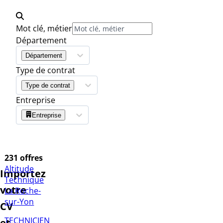
Mot clé, métier
Département
Département
Type de contrat
Type de contrat
Entreprise
Entreprise
231 offres
Altitude
Importez
Technique
votre
La Roche-
sur-Yon
CV
TECHNICIEN
et