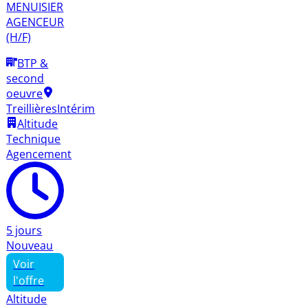
MENUISIER
AGENCEUR
(H/F)
BTP &
second
oeuvre
Treillières
Intérim
Altitude
Technique
Agencement
5 jours
Nouveau
Voir
l'offre
Altitude