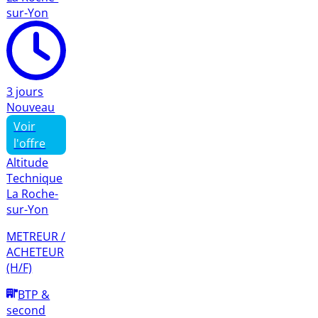
sur-Yon
3 jours
Nouveau
Voir
l'offre
Altitude
Technique
La Roche-
sur-Yon
METREUR /
ACHETEUR
(H/F)
BTP &
second