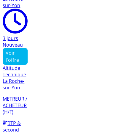
sur-Yon
3 jours
Nouveau
Voir
l'offre
Altitude
Technique
La Roche-
sur-Yon
METREUR /
ACHETEUR
(H/F)
BTP &
second