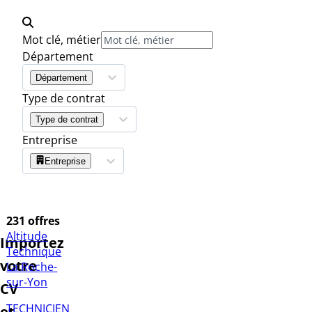
Mot clé, métier
Département
Département
Type de contrat
Type de contrat
Entreprise
Entreprise
231 offres
Altitude
Importez
Technique
votre
La Roche-
sur-Yon
CV
TECHNICIEN
et