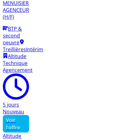
MENUISIER
AGENCEUR
(H/F)
BTP &
second
oeuvre
Treillières
Intérim
Altitude
Technique
Agencement
5 jours
Nouveau
Voir
l'offre
Altitude