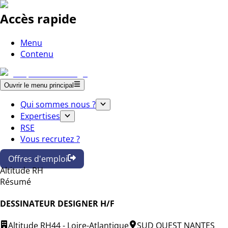
Accès rapide
Menu
Contenu
Ouvrir le menu principal
Qui sommes nous ?
Expertises
RSE
Vous recrutez ?
Offres d'emploi
Altitude RH
Résumé
DESSINATEUR DESIGNER H/F
Altitude RH
44 - Loire-Atlantique
SUD OUEST NANTES