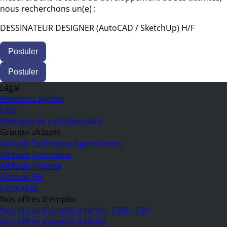
nous recherchons un(e) :
DESSINATEUR DESIGNER (AutoCAD / SketchUp) H/F
Postuler
Postuler
Légal
Mentions légales
CGU
Politique de confidentialité
Groupe altitude
Altitude Technique Agencement
Altitude Technique
Altitude Finance
Altitude RH
Formaltec
Nos offres d'emploi
Nos offres d'emploi Intérim - CDD - CDI
Nos offres d'emploi Intérim