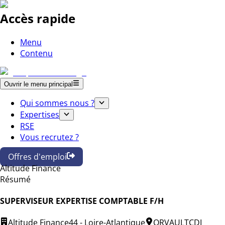
Accès rapide
Menu
Contenu
Ouvrir le menu principal
Qui sommes nous ?
Expertises
RSE
Vous recrutez ?
Offres d'emploi
Altitude Finance
Résumé
SUPERVISEUR EXPERTISE COMPTABLE F/H
Altitude Finance
44 - Loire-Atlantique
ORVAULT
CDI