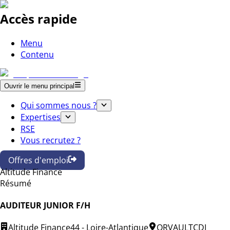
Accès rapide
Menu
Contenu
Ouvrir le menu principal
Qui sommes nous ?
Expertises
RSE
Vous recrutez ?
Offres d'emploi
Altitude Finance
Résumé
AUDITEUR JUNIOR F/H
Altitude Finance
44 - Loire-Atlantique
ORVAULT
CDI